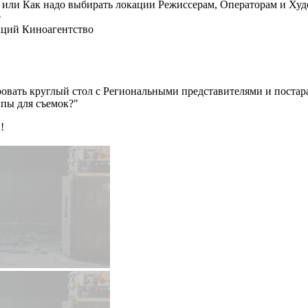
а или Как надо выбирать локации Режиссерам, Операторам и Ху
е
аций Киноагентство
рировать круглый стол с Региональными представителями и пост
ппы для съемок?"
!