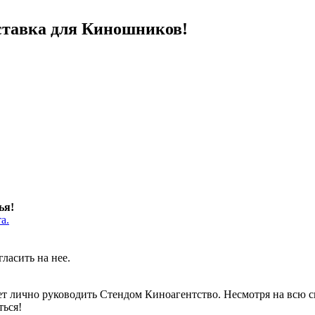
ставка для Киношников!
ья!
а.
ласить на нее.
ет лично руководить Стендом Киноагентство. Несмотря на всю сво
ться!