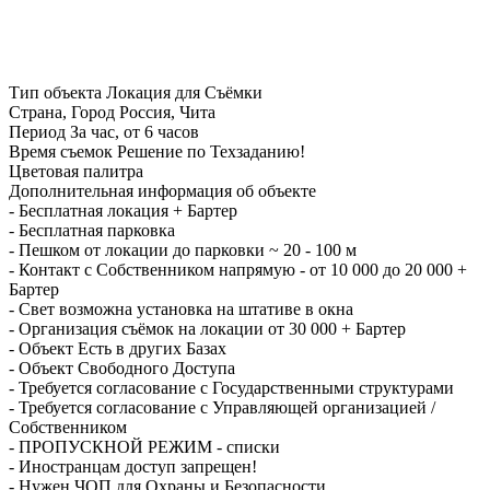
Тип объекта
Локация для Съёмки
Страна, Город
Россия, Чита
Период
За час, от 6 часов
Время съемок
Решение по Техзаданию!
Цветовая палитра
Дополнительная информация об объекте
-
Бесплатная локация + Бартер
-
Бесплатная парковка
-
Пешком от локации до парковки ~ 20 - 100 м
-
Контакт с Собственником напрямую - от 10 000 до 20 000 +
Бартер
-
Свет возможна установка на штативе в окна
-
Организация съёмок на локации от 30 000 + Бартер
-
Объект Есть в других Базах
-
Объект Свободного Доступа
-
Требуется согласование с Государственными структурами
-
Требуется согласование с Управляющей организацией /
Собственником
-
ПРОПУСКНОЙ РЕЖИМ - списки
-
Иностранцам доступ запрещен!
-
Нужен ЧОП для Охраны и Безопасности