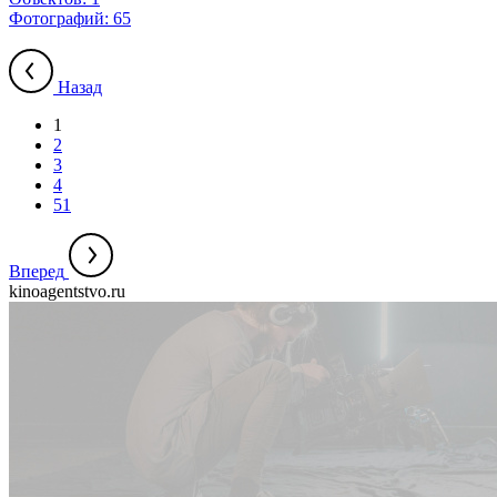
Фотографий:
65
Назад
1
2
3
4
51
Вперед
kinoagentstvo.ru