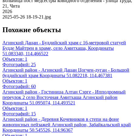
Больница пост медсестры ковидного отделения - улица Труда,
21, Чита
2026
2025-05-26 18-19-21.jpg
Похожие объекты
Агинский Дацан - Буддийский храм с 16-метровой статуей
Будде Майтреи в храме, село Амитхаша, Координаты
51.083340, 114.466522
Объектов:
1
Фотографий:
25
Агинский район - Агинский Дацан Цогчен-дуган - Большой
буддийский храм Координаты 51.082218, 114.467381
Объектов:
1
Фотографий:
60
Агинский район - Гостиница Алтан Сэрге - Ипподромный
переулок 2 село Восточная Амитхаша Агинский район
Координаты 51.095074, 114.493521
Объектов:
1
Фотографий:
15
Агинский район - Деревня Кочевников в степи на фоне
живописных пейзажей Агинский район, Забайкальский край
Координаты 50.545526, 114.96367
Объектов:
1