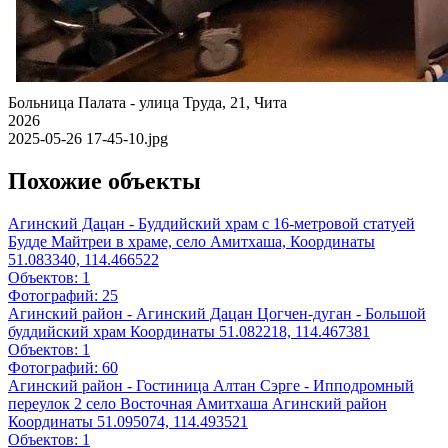
Больница Палата - улица Труда, 21, Чита
2026
2025-05-26 17-45-10.jpg
Похожие объекты
Агинский Дацан - Буддийский храм с 16-метровой статуей
Будде Майтреи в храме, село Амитхаша, Координаты
51.083340, 114.466522
Объектов:
1
Фотографий:
25
Агинский район - Агинский Дацан Цогчен-дуган - Большой
буддийский храм Координаты 51.082218, 114.467381
Объектов:
1
Фотографий:
60
Агинский район - Гостиница Алтан Сэрге - Ипподромный
переулок 2 село Восточная Амитхаша Агинский район
Координаты 51.095074, 114.493521
Объектов:
1