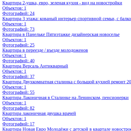
Квартира 2-ушка, евро, зеленая кухня - вид на новостройки
Объектов:
1
Фотографий:
24
Квартира 3 этажа: кованый интерьер спортивной семьи, с бал
Объектов:
1
Фотографий:
73
Квартира в Панельке Пятиэтажке дизайнерская новоселье
Объектов:
1
Фотографий:
25
Квартира в переезде / въезде молодоженов
Объектов:
1
Фотографий:
40
Квартира Версаль Антикварный
Объектов:
1
Фотографий:
37
Квартира Двухкомнатная сталинка с большой кухней ремонт 2
Объектов:
1
Фотографий:
55
Квартира Лаконичная в Сталинке на Ленинском, пенсионерки
Объектов:
1
Фотографий:
82
Квартира лаконичная двушка врачей
Объектов:
1
Фотографий:
17
Квартира Новая Евро Молодёжи с детской в квартале новостро