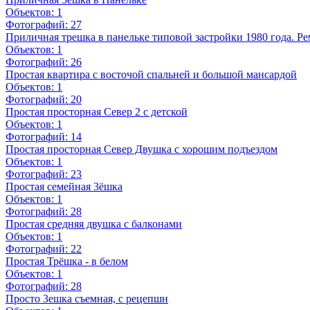
Объектов:
1
Фотографий:
27
Приличная трешка в панельке типовой застройки 1980 года. Ре
Объектов:
1
Фотографий:
26
Простая квартира с восточой спальней и большой мансардой
Объектов:
1
Фотографий:
20
Простая просторная Север 2 с детской
Объектов:
1
Фотографий:
14
Простая просторная Север Двушка с хорошим подъездом
Объектов:
1
Фотографий:
23
Простая семейная 3ёшка
Объектов:
1
Фотографий:
28
Простая средняя двушка с балконами
Объектов:
1
Фотографий:
22
Простая Трёшка - в белом
Объектов:
1
Фотографий:
28
Просто 3ешка съемная, с рецепшн