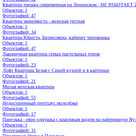
Квартира трешка современная на Ленинском - НЕ РАБОТА
Объектов:
1
Фотографий:
47
Квартира экономиста - женская уютная
Объектов:
1
Фотографий:
34
Квартира Юриста, Бизнесмена, кабинет чиновника
Объектов:
1
Фотографий:
47
Лаконичная квартира серых пастельных тонов
Объектов:
1
Фотографий:
23
Лофт Квартира Белая с Синей кухней и в картинах
Объектов:
1
Фотографий:
21
Милая женская квартира
Объектов:
1
Фотографий:
55
Недостроенный пентхаус молодёжи
Объектов:
1
Фотографий:
17
Панелька - евро однушка с красивым видом на набережную Яу
Объектов:
1
Фотографий:
31
Приличная 3ёшка в Панельке