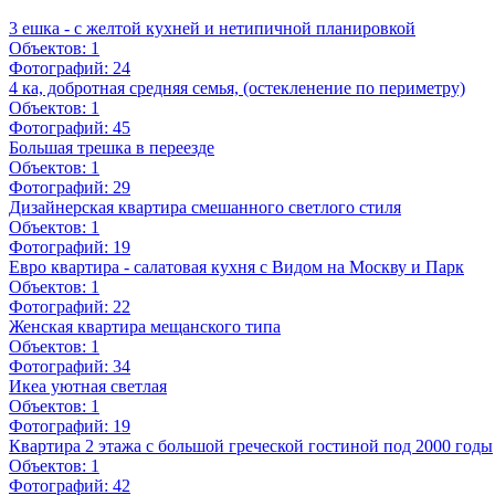
3 ешка - с желтой кухней и нетипичной планировкой
Объектов:
1
Фотографий:
24
4 ка, добротная средняя семья, (остекленение по периметру)
Объектов:
1
Фотографий:
45
Большая трешка в переезде
Объектов:
1
Фотографий:
29
Дизайнерская квартира смешанного светлого стиля
Объектов:
1
Фотографий:
19
Евро квартира - салатовая кухня с Видом на Москву и Парк
Объектов:
1
Фотографий:
22
Женская квартира мещанского типа
Объектов:
1
Фотографий:
34
Икеа уютная светлая
Объектов:
1
Фотографий:
19
Квартира 2 этажа с большой греческой гостиной под 2000 годы
Объектов:
1
Фотографий:
42