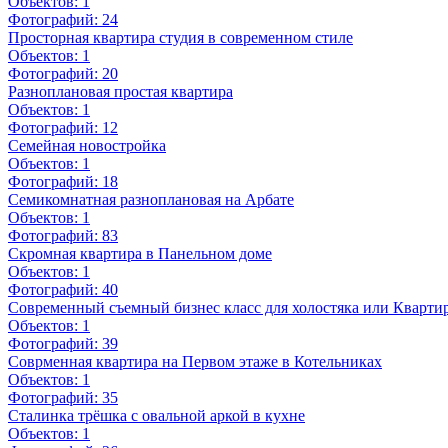
Объектов:
1
Фотографий:
24
Просторная квартира студия в современном стиле
Объектов:
1
Фотографий:
20
Разноплановая простая квартира
Объектов:
1
Фотографий:
12
Семейная новостройка
Объектов:
1
Фотографий:
18
Семикомнатная разноплановая на Арбате
Объектов:
1
Фотографий:
83
Скромная квартира в Панельном доме
Объектов:
1
Фотографий:
40
Современный съемный бизнес класс для холостяка или Квартир
Объектов:
1
Фотографий:
39
Соврменная квартира на Первом этаже в Котельниках
Объектов:
1
Фотографий:
35
Сталинка трёшка с овальной аркой в кухне
Объектов:
1