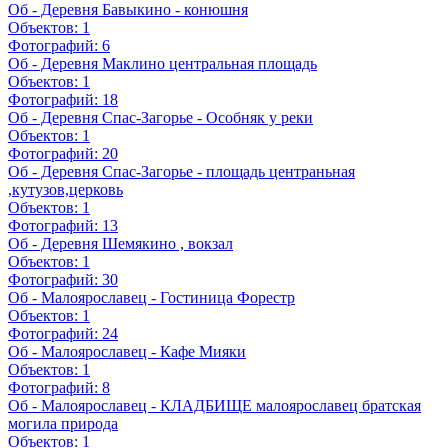
Об - Деревня Бавыкино - конюшня
Объектов:
1
Фотографий:
6
Об - Деревня Маклино центральная площадь
Объектов:
1
Фотографий:
18
Об - Деревня Спас-Загорье - Особняк у реки
Объектов:
1
Фотографий:
20
Об - Деревня Спас-Загорье - площадь центраньная
,кутузов,церковь
Объектов:
1
Фотографий:
13
Об - Деревня Шемякино , вокзал
Объектов:
1
Фотографий:
30
Об - Малоярославец - Гостиница Форестр
Объектов:
1
Фотографий:
24
Об - Малоярославец - Кафе Мияки
Объектов:
1
Фотографий:
8
Об - Малоярославец - КЛАДБИЩЕ малоярославец братская
могила природа
Объектов:
1